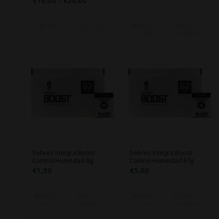
€
16,00
-
€
30,00
de
precios:
Seleccionar opciones
Añadir al
Mostrar
desde
carrito
detalles
€16,00
hasta
€30,00
Sobres Integra Boost
Sobres Integra Boost
Control Humedad 8g
Control Humedad 67g
€
1,50
€
5,00
Añadir al
Mostrar
Añadir al
Mostrar
carrito
detalles
carrito
detalles