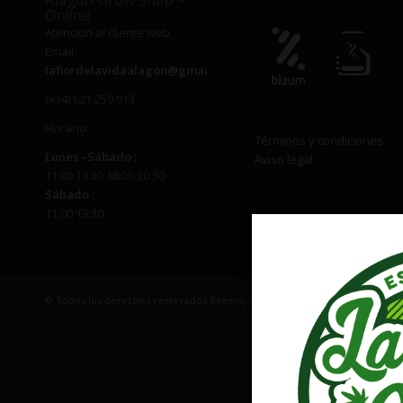
Alagon Grow Shop –
Online
Atención al cliente web
Email:
laflordelavidaalagon@gmail.com
(+34) 621 259 913
Horario:
Términos y condiciones
Lunes –
Sábado
:
Aviso legal
11:00 13:30 18:00 20:30
Sábado
:
11:00 13:30
© Todos los derechos reservados Beewapp | EMAIL: laflordelavidaalago