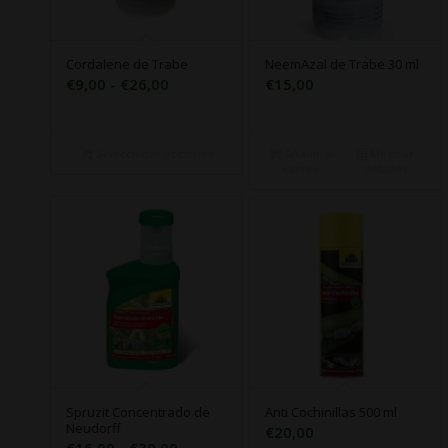
Cordalene de Trabe
NeemAzal de Trabe 30 ml
Rango
€
9,00
-
€
26,00
€
15,00
de
precios:
desde
Seleccionar opciones
Añadir al
Mostrar
carrito
detalles
€9,00
hasta
€26,00
Spruzit Concentrado de
Anti Cochinillas 500 ml
Neudorff
€
20,00
Rango