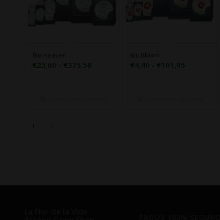
Bio Heaven
Bio Bloom
Rango
Rango
€
23,60
-
€
375,58
€
4,40
-
€
101,95
de
de
precios:
precios:
desde
desde
Seleccionar opciones
Seleccionar opciones
€23,60
€4,40
hasta
hasta
1
2
€375,58
€101,95
La Flor de la Vida
PAGOS 100% SEGUR