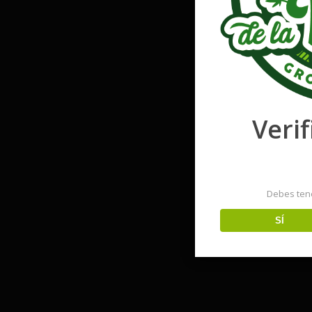
Verif
Debes ten
SÍ