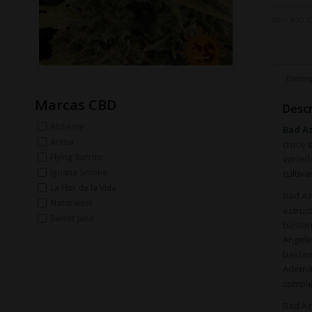
SKU:
N/D
C
Descri
Marcas CBD
Descr
Alchemy
Bad A
Arima
cruce 
Flying Burrito
varied
Iguana Smoke
cultiva
La Flor de la Vida
Bad Az
Naturwest
estruc
Sweet Jane
bastan
Angele
bastan
Además
comple
Bad Az