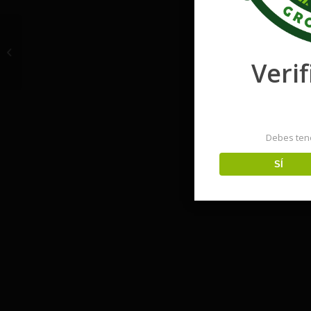
Laughing Buddha
Verif
Debes ten
SÍ