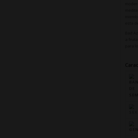
modera
medite
miembr
esta de
Bad Az
a frut
para l
Carac