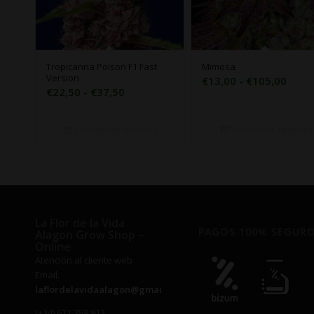
Tropicanna Poison F1 Fast
Mimosa
Version
Rang
€
13,00
-
€
105,00
Rango
€
22,50
-
€
37,50
de
de
preci
precios:
desd
Seleccionar opciones
Seleccionar opciones
desde
€13,
€22,50
hast
hasta
€105
€37,50
La Flor de la Vida
PAGOS 100% SEGUR
Alagon Grow Shop –
Online
Atención al cliente web
Email:
laflordelavidaalagon@gmail.com
(+34) 621 259 913