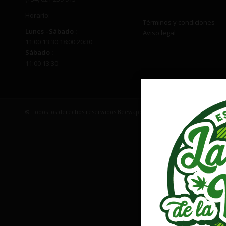
Horario:
Términos y condiciones
Lunes –
Sábado
:
Aviso legal
11:00 13:30 18:00 20:30
Sábado
:
11:00 13:30
© Todos los derechos reservados Beewapp | EMAIL: laflordelavidaalago