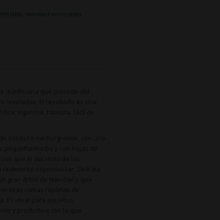
ARIHUANA
,
Semillas Feminizadas
de marihuana que procede del
do reveladas. El resultado es una
ica, vigorosa, robusta, fácil de
de estatura media/grande, con una
dos pequeña/media y con hojas de
oso que el del resto de las
o realmente espectacular. Se trata
 un gran árbol de Navidad y que
merosas ramas repletas de
. Es ideal para aquellos
nte y productiva con la que