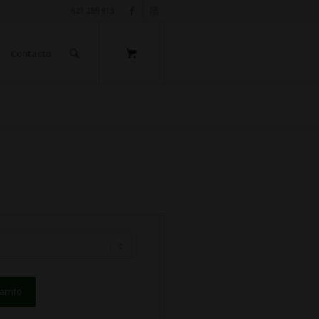
621 259 913
Contacto
arrito