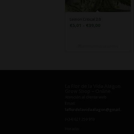
Lemon Critical 2.0
Rango
€
5,01
-
€
39,00
de
precios:
desde
Seleccionar opciones
€5,01
hasta
€39,00
La Flor de la Vida Alagon
Grow Shop – Online
Atención al cliente web
Email:
laflordelavidaalagon@gmail.com
(+34) 621 259 913
Horario: