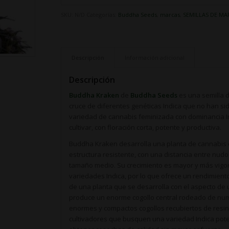
SKU:
N/D
Categorías:
Buddha Seeds
,
marcas
,
SEMILLAS DE M
Descripción
Información adicional
Descripción
Buddha Kraken
de
Buddha Seeds
es una semilla 
cruce de diferentes genéticas Indica que no han si
variedad de cannabis feminizada con dominancia Ind
cultivar, con floración corta, potente y productiva.
Buddha Kraken desarrolla una planta de cannabis 
estructura resistente, con una distancia entre nu
tamaño medio. Su crecimiento es mayor y más vigor
variedades Indica, por lo que ofrece un rendimient
de una planta que se desarrolla con el aspecto de
produce un enorme cogollo central rodeado de nu
enormes y compactos cogollos recubiertos de resina
cultivadores que busquen una variedad Indica pote