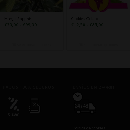
Mango Sapphire
Cookies Gelato
Rango
Rango
€
30,00
-
€
99,00
€
12,50
-
€
85,00
de
de
precios:
precios:
desde
desde
Seleccionar opciones
Seleccionar opciones
€30,00
€12,50
hasta
hasta
€99,00
€85,00
PAGOS 100% SEGUROS
ENVÍOS EN 24/48H
Política de cookies