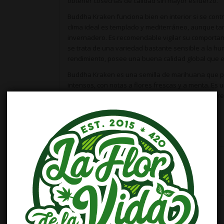
obtener cosechas de calidad sin mayor esfuerzo.
Buddha Kraken funciona bien en interior si se contro
clima ideal es templado y mediterráneo, aunque ta
invernadero. Es recomendable vigilar su comportam
se trata de una variedad bastante sensible a la 
rendimiento, posee una buena calidad global que e
Buddha Kraken es una semilla de marihuana que 
intensos, con notas a flores frescas y a menta. Es 
usuarios que buscan un efecto totalmente físico, re
duración.
Características
BANCO DE SEMILLAS
SEXO