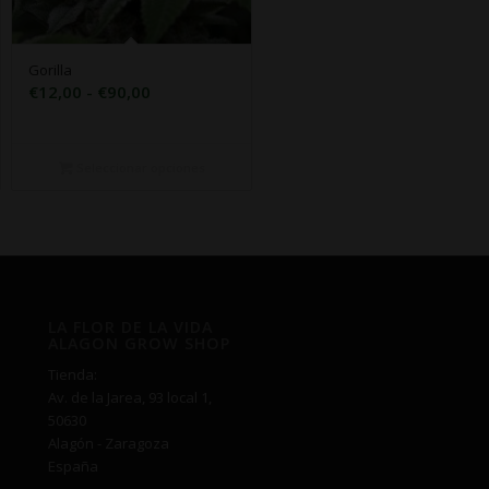
Gorilla
Rango
€
12,00
-
€
90,00
de
precios:
desde
Seleccionar opciones
€12,00
hasta
€90,00
LA FLOR DE LA VIDA
ALAGON GROW SHOP
Tienda:
Av. de la Jarea, 93 local 1,
50630
Alagón - Zaragoza
España