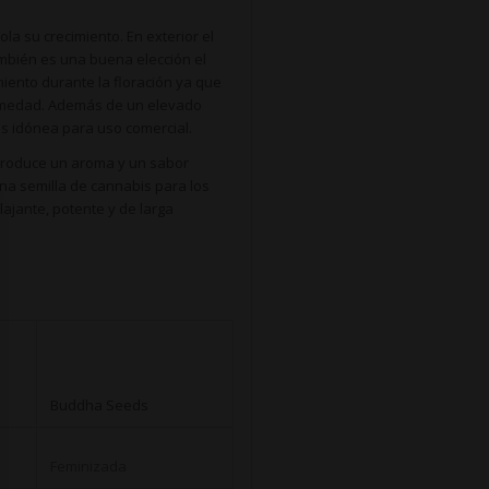
la su crecimiento. En exterior el
mbién es una buena elección el
iento durante la floración ya que
humedad. Además de un elevado
s idónea para uso comercial.
produce un aroma y un sabor
una semilla de cannabis para los
lajante, potente y de larga
Buddha Seeds
Feminizada