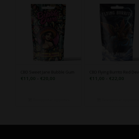
CBD Sweet Jane Bubble Gum
CBD Flying Burrito Red Dev
Rango
Rango
€
11,00
-
€
20,00
€
11,00
-
€
22,00
de
de
precios:
precio
desde
desde
Seleccionar opciones
Seleccionar opciones
€11,00
€11,0
hasta
hasta
€20,00
€22,0