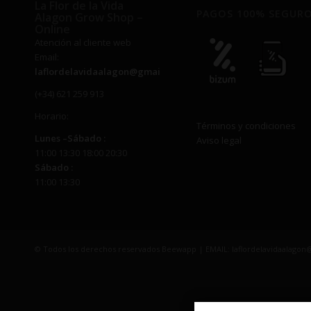
La Flor de la Vida
PAGOS 100% SEGUR
Alagon Grow Shop –
Online
Atención al cliente web
Email:
laflordelavidaalagon@gmail.com
(+34) 621 259 913
Horario:
Términos y condiciones
Lunes –
Sábado
:
Aviso legal
11:00 13:30 18:00 20:30
Sábado
:
11:00 13:30
© Todos los derechos reservados Beewapp | EMAIL: laflordelavidaalago