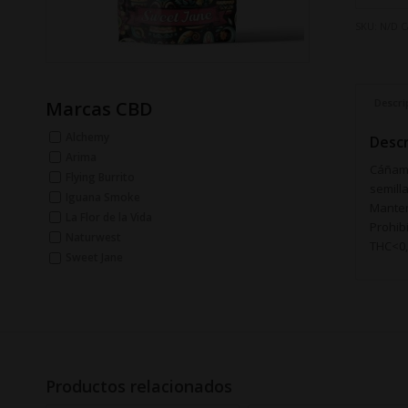
SKU:
N/D
C
Descri
Marcas CBD
Alchemy
Descr
Arima
Cáñamo
Flying Burrito
semill
Iguana Smoke
Manten
La Flor de la Vida
Prohib
Naturwest
THC<0,
Sweet Jane
Productos relacionados