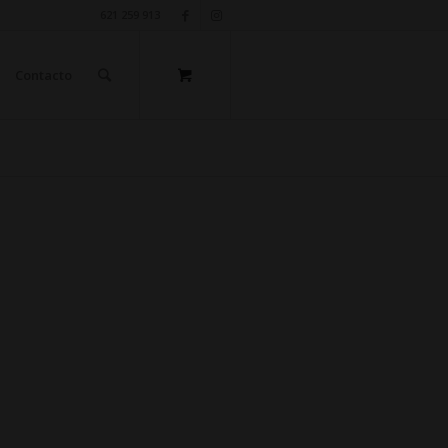
621 259 913
Contacto
e