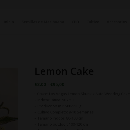
Inicio
Semillas de Marihuana
CBD
Cultivo
Accesorios
Lemon Cake
Rango
€
8,00
-
€
95,00
de
‘- Cruce: Las Vegas Lemon Skunk x Auto Wedding Cak
precios:
– Índica/Sátiva: 50 / 50
desde
– Producción m2: 500-550 g
€8,00
– Cultivo Completo: 9-10 Semanas
– Tamaño indoor: 80-100 cm
hasta
– Tamaño outdoor: 100-120 cm
€95,00