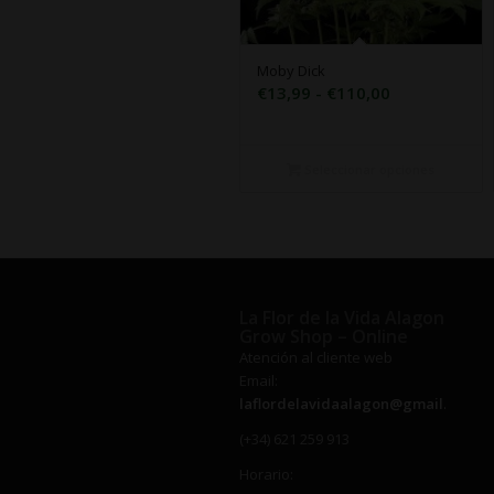
Moby Dick
Rango
€
13,99
-
€
110,00
de
precios:
desde
Seleccionar opciones
€13,99
hasta
€110,00
La Flor de la Vida Alagon
Grow Shop – Online
Atención al cliente web
Email:
laflordelavidaalagon@gmail.com
(+34) 621 259 913
Horario: