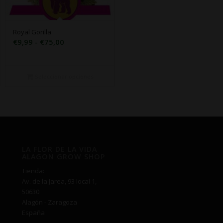
Royal Gorilla
Rango
€
9,99
-
€
75,00
de
precios:
desde
Seleccionar opciones
€9,99
hasta
€75,00
LA FLOR DE LA VIDA
ALAGON GROW SHOP
Tienda:
Av. de la Jarea, 93 local 1,
50630
Alagón - Zaragoza
España