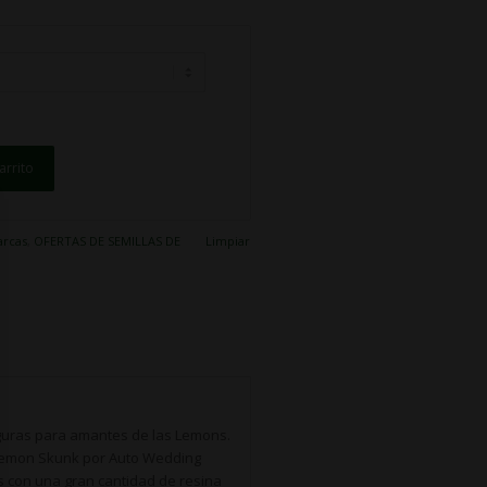
arrito
rcas
,
OFERTAS DE SEMILLAS DE
Limpiar
uras para amantes de las Lemons.
s Lemon Skunk por Auto Wedding
s con una gran cantidad de resina