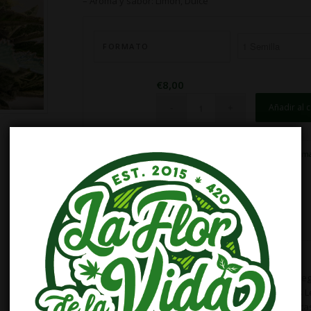
– Aroma y sabor: Limón, Dulce
FORMATO
€
8,00
Añadir al c
SKU:
14880
Categorías:
Autoflorescentes
,
High Speed Buds
,
ma
MARIHUANA
,
OFERTAS INICIO
,
SEMILLAS DE MARIHUANA
Descripción
Información adicional
Descripción
Lemon Cake Auto es una de nuestras apuestas seg
La creamos a partir del legendario clon Las Vega
Cake. Esta variedad produce plantas un 50% Indica