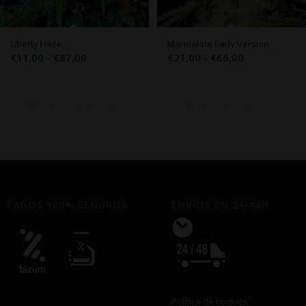
Liberty Haze
Marmalate Early Version
Rango
Rango
€
11,00
-
€
87,00
€
21,00
-
€
66,00
de
de
precios:
precios:
desde
desde
Seleccionar opciones
Seleccionar opciones
€11,00
€21,00
hasta
hasta
€87,00
€66,00
PAGOS 100% SEGUROS
ENVÍOS EN 24/48H
Política de cookies