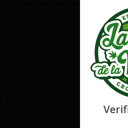
Critical + 2.0
Autoflowering
Verif