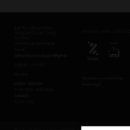
hasta
hasta
€90,00
€85,0
La Flor de la Vida
PAGOS 100% SEGUR
Alagon Grow Shop –
Online
Atención al cliente web
Email:
laflordelavidaalagon@gmail.com
(+34) 621 259 913
Horario:
Términos y condiciones
Lunes –
Sábado
:
Aviso legal
11:00 13:30 18:00 20:30
Sábado
:
11:00 13:30
© Todos los derechos reservados Beewapp | EMAIL: laflordelavidaalago