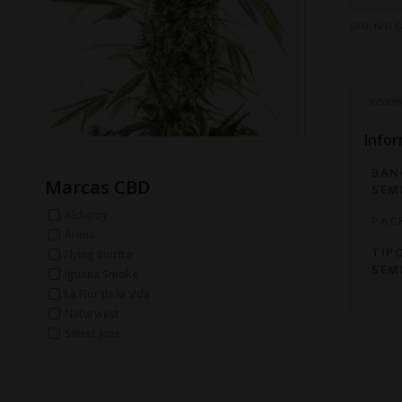
SKU:
N/D
C
Inform
Infor
BAN
Marcas CBD
SEM
Alchemy
PAC
Arima
TIP
Flying Burrito
SEM
Iguana Smoke
La Flor de la Vida
Naturwest
Sweet Jane