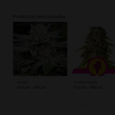
Productos relacionados
Gorilla
Cookies Gelato
Rango
Rango
€
12,00
-
€
90,00
€
12,50
-
€
85,00
de
de
precios:
precio
desde
desde
Seleccionar opciones
Seleccionar opciones
€12,00
€12,5