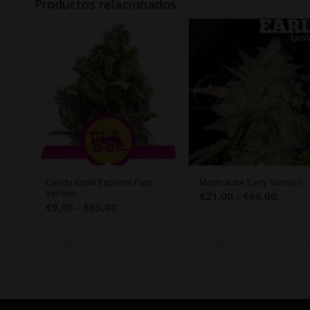
Productos relacionados
Candy Kush Express Fast
Marmalate Early Version
Version
Rango
€
21,00
-
€
66,00
Rango
€
9,00
-
€
65,00
de
de
precio
precios:
desde
Seleccionar opciones
Seleccionar opciones
desde
€21,0
€9,00
hasta
hasta
€66,0
€65,00