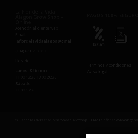
La Flor de la Vida
PAGOS 100% SEGUR
Alagon Grow Shop –
Online
Atención al cliente web
Email:
laflordelavidaalagon@gmail.com
(+34) 621 259 913
Horario:
Términos y condiciones
Lunes –
Sábado
:
Aviso legal
11:00 13:30 18:00 20:30
Sábado
:
11:00 13:30
© Todos los derechos reservados Beewapp | EMAIL: laflordelavidaalago