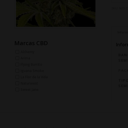
SKU:
N/D
C
Inform
Marcas CBD
Infor
Alchemy
BAN
Arima
SEM
Flying Burrito
PAC
Iguana Smoke
La Flor de la Vida
TIP
Naturwest
SEM
Sweet Jane