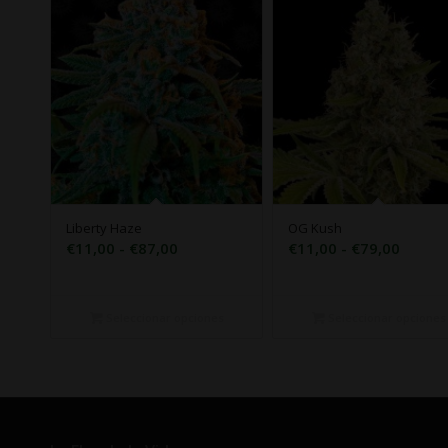
Liberty Haze
OG Kush
Rango
Rango
€
11,00
-
€
87,00
€
11,00
-
€
79,00
de
de
precios:
precio
desde
desde
Seleccionar opciones
Seleccionar opciones
€11,00
€11,0
hasta
hasta
€87,00
€79,0