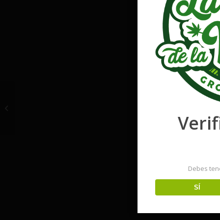
Power Flower
Verif
Debes ten
SÍ