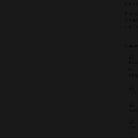
buen e
Pineap
a frut
que me
Carac