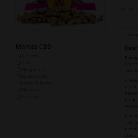
SKU:
N/D
C
Descri
Marcas CBD
Descr
Alchemy
Pineap
Arima
una Pi
Flying Burrito
fácil d
Iguana Smoke
Pineap
La Flor de la Vida
estruc
Naturwest
bastan
Sweet Jane
produc
resina
Pineap
apta pa
pequeñ
climas