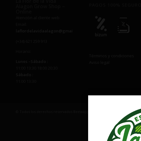
La Flor de la Vida
PAGOS 100% SEGUR
Alagon Grow Shop –
Online
Atención al cliente web
Email:
laflordelavidaalagon@gmail.com
(+34) 621 259 913
Horario:
Términos y condiciones
Lunes –
Sábado
:
Aviso legal
11:00 13:30 18:00 20:30
Sábado
:
11:00 13:30
© Todos los derechos reservados Beewapp | EMAIL: laflordelavidaalago