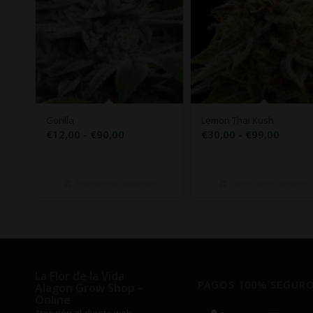
Gorilla
Lemon Thai Kush
Rango
Rango
€
12,00
-
€
90,00
€
30,00
-
€
99,00
de
de
precios:
precio
desde
desde
Seleccionar opciones
Seleccionar opciones
€12,00
€30,0
hasta
hasta
€90,00
€99,0
La Flor de la Vida
PAGOS 100% SEGUR
Alagon Grow Shop –
Online