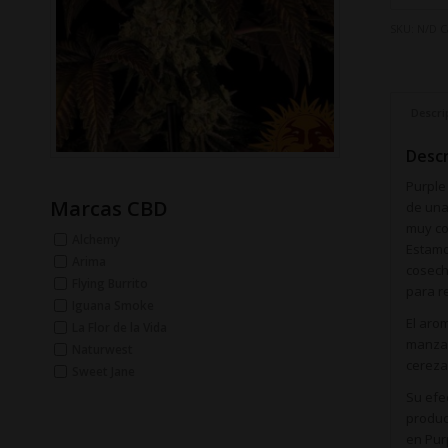
SKU:
N/D
C
Descri
Descr
Purple
Marcas CBD
de una
muy co
Alchemy
Estamo
Arima
cosech
Flying Burrito
para r
Iguana Smoke
El aro
La Flor de la Vida
manzan
Naturwest
cereza
Sweet Jane
Su efe
produc
en Pur