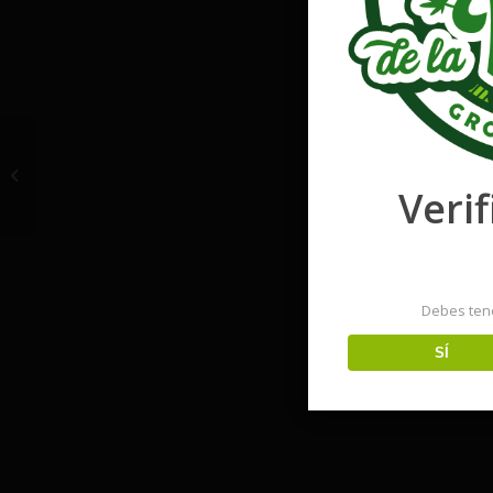
Pineapple Chunk
Verif
Debes ten
SÍ