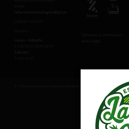
Atención al cliente web
Email:
laflordelavidaalagon@gmail.com
(+34) 621 259 913
Horario:
Términos y condiciones
Lunes –
Sábado
:
Aviso legal
11:00 13:30 18:00 20:30
Sábado
:
11:00 13:30
© Todos los derechos reservados Beewapp | EMAIL: laflordelavidaalago