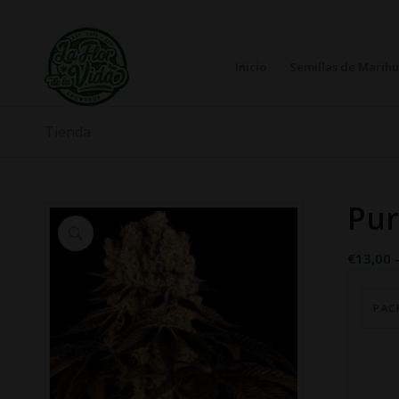
Inicio
Semillas de Marih
Tienda
Pur
€
13,00
PAC