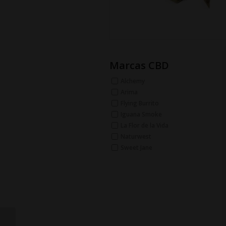
Marcas CBD
Alchemy
Arima
Flying Burrito
Iguana Smoke
La Flor de la Vida
Naturwest
Sweet Jane