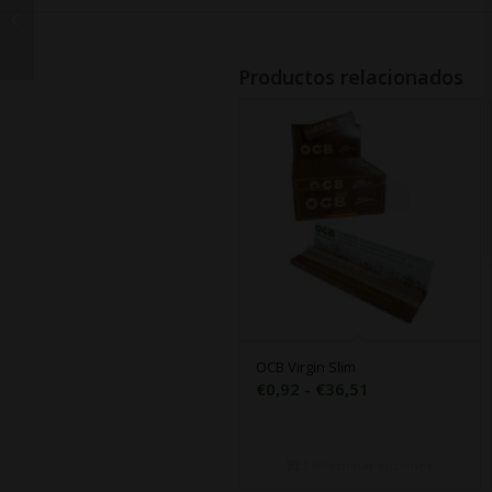
Papel Black Kingsize
Slim
Productos relacionados
OCB Virgin Slim
Rango
€
0,92
-
€
36,51
de
precios:
desde
Seleccionar opciones