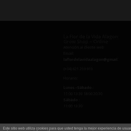
€0,92
hasta
€36,51
La Flor de la Vida Alagon
Grow Shop – Online
Atención al cliente web
Email:
laflordelavidaalagon@gmail.com
(+34) 621 259 913
Horario:
Lunes –
Sábado
:
11:00 13:30 18:00 20:30
Sábado
:
11:00 13:30
Este sitio web utiliza cookies para que usted tenga la mejor experiencia de us