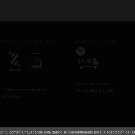
€1,50
hasta
€13,50
PAGOS 100% SEGUROS
ENVÍOS EN 24/48H
Política de cookies
Términos y condiciones
Política de privacidad
Aviso legal
uario. Si continúa navegando está dando su consentimiento para la aceptación de l