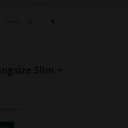
621 259 913
Contacto
ngsize Slim +
arrito