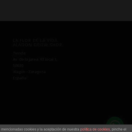
LA FLOR DE LA VIDA
ALAGON GROW SHOP
Tienda:
Av. de la Jarea, 93 local 1,
50630
Alagón - Zaragoza
España
as mencionadas cookies y la aceptación de nuestra
política de cookies
, pinche el