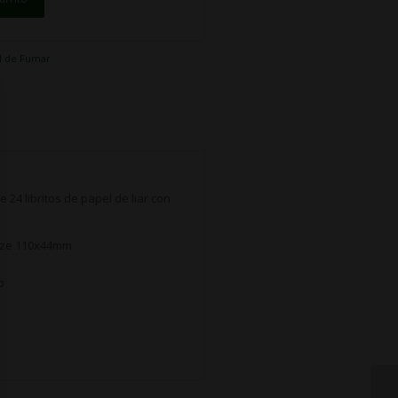
l de Fumar
de 24 libritos de papel de liar con
 Size 110x44mm
o