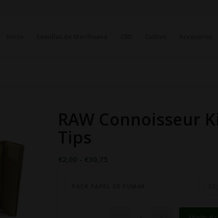
Inicio
Semillas de Marihuana
CBD
Cultivo
Accesorios
RAW Connoisseur Ki
Tips
Rango
€
2,00
-
€
30,75
de
precios:
PACK PAPEL DE FUMAR
desde
€2,00
hasta
Añadir al c