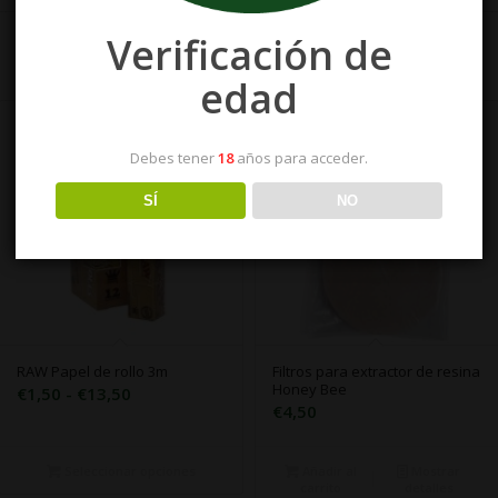
Verificación de
edad
Debes tener
18
años para acceder.
SÍ
NO
RAW Papel de rollo 3m
Filtros para extractor de resina
Honey Bee
Rango
€
1,50
-
€
13,50
€
4,50
de
precios:
desde
Seleccionar opciones
Añadir al
Mostrar
carrito
detalles