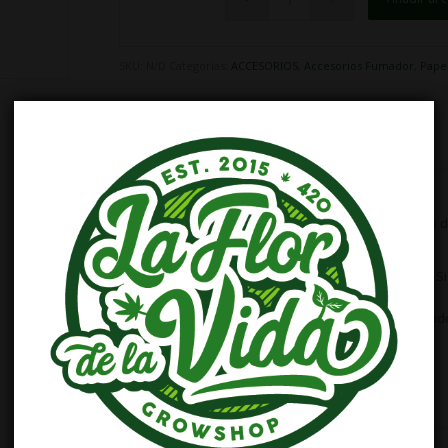
€30,75
SKU:
N/D
Categorías:
ACCESORIOS
,
Accesorios Fumador
,
Pape
Descripción
Información adicional
Descripción
RAW Connoisseur King Size Slim con filtros
. Caja 
filtros.
32 hojas + 32 filtros por librito | Formato: King
Filtros de cartón de 7mm de diámetro
Hojas de papel natural translucido muy delgad
Goma natural de cáñamo
Libre de cloro
Marca de agua patentada