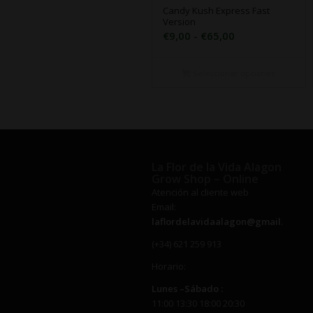
Candy Kush Express Fast
Version
Rango
€
9,00
-
€
65,00
de
precios:
Seleccionar opciones
desde
€9,00
hasta
€65,00
La Flor de la Vida Alagon
Grow Shop – Online
Atención al cliente web
Email:
laflordelavidaalagon@gmail.com
(+34) 621 259 913
Horario:
Lunes –
Sábado
:
11:00 13:30 18:00 20:30