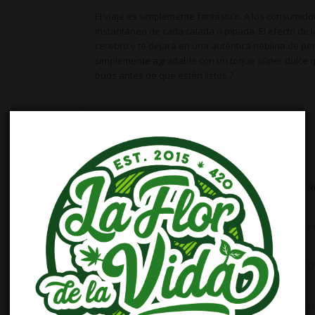
El viaje es simplemente fantástico. A los consumido
instantáneo de cada calada o pipada. El efecto de l
cerebro y te dejará en una auténtica neblina de p
simplemente agradable con un toque súper dulce 
buds antes de que estén listos.?
Características
BANCO DE SEMILLAS
R
SEXO
F
GENOTIPO
D
CRUCE
H