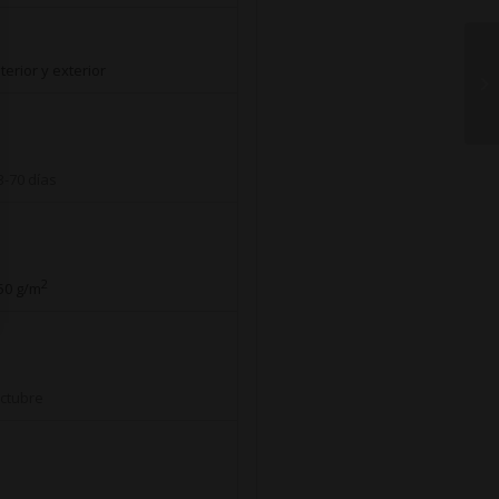
nterior y exterior
3-70 días
2
50 g/m
ctubre