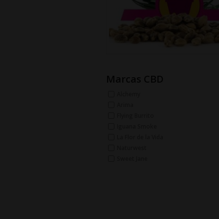
Marcas CBD
Alchemy
Arima
Flying Burrito
Iguana Smoke
La Flor de la Vida
Naturwest
Sweet Jane