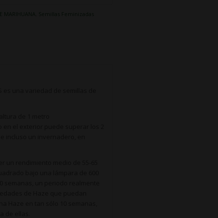
DE MARIHUANA
,
Semillas Feminizadas
es una variedad de semillas de
altura de 1 metro
en el exterior puede superar los 2
, e incluso un invernadero, en
r un rendimiento medio de 55-65
cuadrado bajo una lámpara de 600
as 10 semanas, un periodo realmente
ariedades de Haze que puedan
 una Haze en tan sólo 10 semanas,
a de ellas.