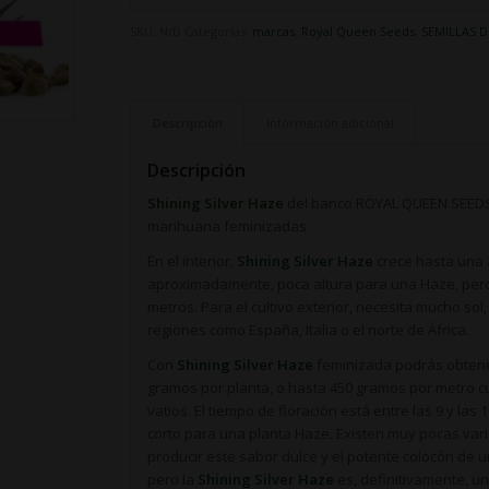
SKU:
N/D
Categorías:
marcas
,
Royal Queen Seeds
,
SEMILLAS 
Descripción
Información adicional
Descripción
Shining Silver Haze
del banco ROYAL QUEEN SEEDS 
marihuana feminizadas.
En el interior,
Shining Silver Haze
crece hasta una 
aproximadamente, poca altura para una Haze, pero 
metros. Para el cultivo exterior, necesita mucho sol
regiones como España, Italia o el norte de África.
Con
Shining Silver Haze
feminizada podrás obtene
gramos por planta, o hasta 450 gramos por metro 
vatios. El tiempo de floración está entre las 9 y l
corto para una planta Haze. Existen muy pocas v
producir este sabor dulce y el potente colocón de
pero la
Shining Silver Haze
es, definitivamente, un