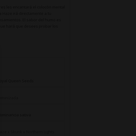
res les encantará el colocón mental
a Haze irá directamente a tu
ensamientos. El sabor del humo es
que hará que desees probar los
oyal Queen Seeds
eminizada
ominancia sativa
aze
x
Skunk
x
Northern Lights