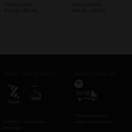
Cookies Gelato
Mango Sapphire
Rango
Rango
€
12,50
-
€
85,00
€
30,00
-
€
99,00
de
de
precios:
precios:
desde
desde
Seleccionar opciones
Seleccionar opciones
€12,50
€30,00
hasta
hasta
€85,00
€99,00
PAGOS 100% SEGUROS
ENVÍOS EN 24/48H
Política de cookies
Términos y condiciones
Política de privacidad
Aviso legal