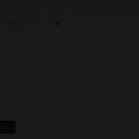
621 259 913
Contacto
arrito