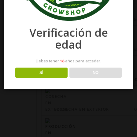
CULTIVO RECOMENDADO
I
Verificación de
edad
FLORACIÓN EN INTERIOR
6
Debes tener
18
años para acceder.
SÍ
NO
PRODUCCIÓN EN INTERIOR
4
COSECHA EN EXTERIOR
O