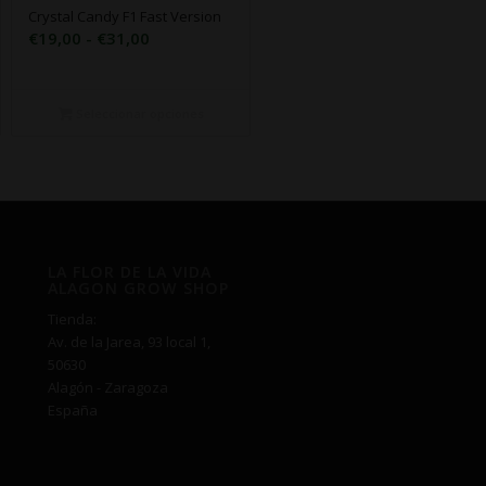
Crystal Candy F1 Fast Version
Rango
€
19,00
-
€
31,00
de
precios:
desde
Seleccionar opciones
€19,00
hasta
€31,00
LA FLOR DE LA VIDA
ALAGON GROW SHOP
Tienda:
Av. de la Jarea, 93 local 1,
50630
Alagón - Zaragoza
España