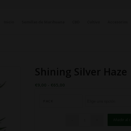
Inicio
Semillas de Marihuana
CBD
Cultivo
Accesorios
Shining Silver Haze
Rango
€
9,00
-
€
65,00
de
precios:
PACK
desde
€9,00
hasta
Añadir al c
€65,00