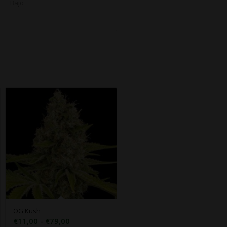
Bajo
OG Kush
Rango
€
11,00
-
€
79,00