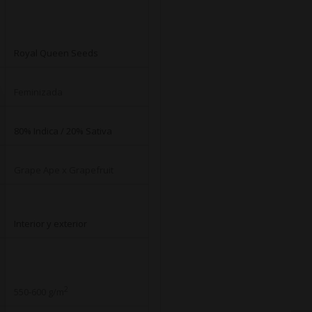
Royal Queen Seeds
Feminizada
80% Indica / 20% Sativa
Grape Ape
x
Grapefruit
Interior y exterior
2
550-600 g/m