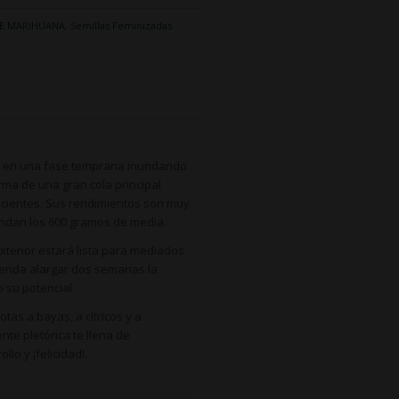
DE MARIHUANA
,
Semillas Feminizadas
a en una fase temprana inundando
rma de una gran cola principal
cientes. Sus rendimientos son muy
ndan los 600 gramos de media.
xterior estará lista para mediados
enda alargar dos semanas la
o su potencial.
tas a bayas, a cítricos y a
te pletórica te llena de
lo y ¡felicidad!.