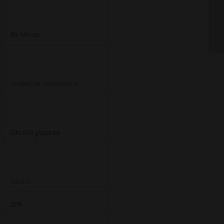
80-140 cm
Finales de septiembre
500-550 g/planta
1,6-2 m
22%