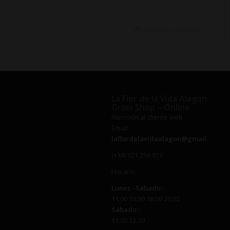
de
precios:
desde
Seleccionar opciones
€21,00
hasta
€66,00
La Flor de la Vida Alagon
Grow Shop – Online
Atención al cliente web
Email:
laflordelavidaalagon@gmail.com
(+34) 621 259 913
Horario:
Lunes –
Sábado
:
11:00 13:30 18:00 20:30
Sábado
:
11:00 13:30