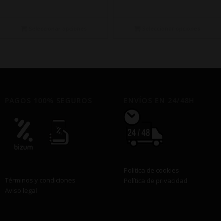
de
de
precios:
precios:
desde
desde
Seleccionar opciones
Seleccionar opciones
€9,99
€26,00
hasta
hasta
€75,00
€82,01
PAGOS 100% SEGUROS
ENVÍOS EN 24/48H
Política de cookies
Términos y condiciones
Política de privacidad
Aviso legal