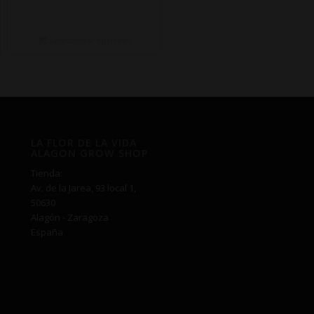
de
precios:
desde
Seleccionar opciones
€11,00
hasta
€79,00
LA FLOR DE LA VIDA
ALAGON GROW SHOP
Tienda:
Av. de la Jarea, 93 local 1,
50630
Alagón - Zaragoza
España