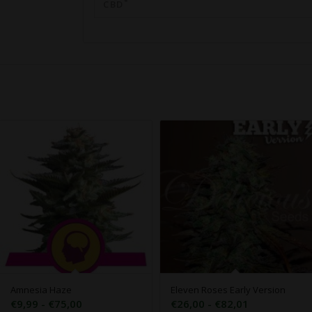
*
CBD
Amnesia Haze
Eleven Roses Early Version
Rango
Rango
€
9,99
-
€
75,00
€
26,00
-
€
82,01