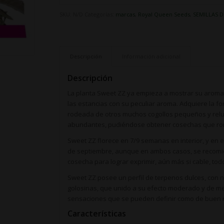
SKU:
N/D
Categorías:
marcas
,
Royal Queen Seeds
,
SEMILLAS 
Descripción
Información adicional
Descripción
La planta Sweet ZZ ya empieza a mostrar su arom
las estancias con su peculiar aroma. Adquiere la fo
rodeada de otros muchos cogollos pequeños y relu
abundantes, pudiéndose obtener cosechas que ro
Sweet ZZ florece en 7/9 semanas en interior, y en e
de septiembre, aunque en ambos casos, se recomi
cosecha para lograr exprimir, aún más si cable, tod
Sweet ZZ posee un perfil de terpenos dulces, con no
golosinas, que unido a su efecto moderado y de men
sensaciones que se pueden definir como de buen rol
Características