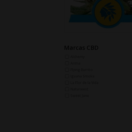
Marcas CBD
Alchemy
Arima
Flying Burrito
Iguana Smoke
La Flor de la Vida
Naturwest
Sweet Jane