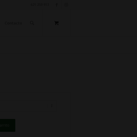
621 259 913
Contacto
arrito