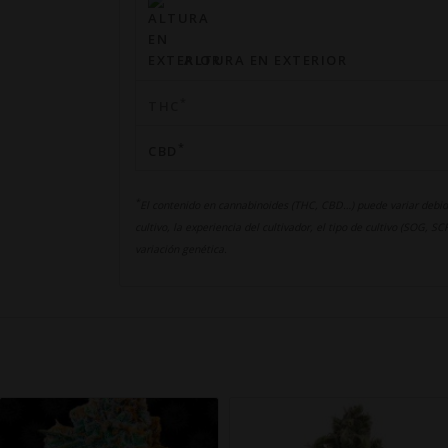
ALTURA EN EXTERIOR
*
THC
*
CBD
*
El contenido en cannabinoides (THC, CBD…) puede variar debid
cultivo, la experiencia del cultivador, el tipo de cultivo (SOG, 
variación genética.