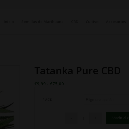
Inicio
Semillas de Marihuana
CBD
Cultivo
Accesorios
Tatanka Pure CBD
Rango
€
9,99
-
€
75,00
de
precios:
PACK
desde
€9,99
hasta
Añadir al c
€75,00