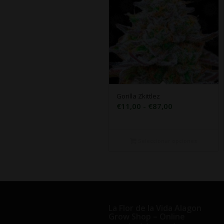
Gorilla Zkittlez
Rango
€
11,00
-
€
87,00
de
precios:
desde
Seleccionar opciones
€11,00
hasta
€87,00
La Flor de la Vida Alagon
Grow Shop – Online