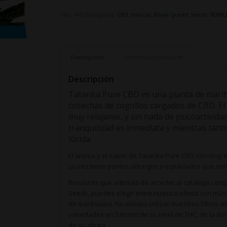
SKU:
N/D
Categorías:
CBD
,
marcas
,
Royal Queen Seeds
,
SEMIL
Descripción
Información adicional
Descripción
Tatanka Pure CBD es una planta de marih
cosechas de cogollos cargados de CBD. El
muy relajante, y sin nada de psicoactividad
tranquilidad es inmediata y mientras tan
lúcida.
El aroma y el sabor de Tatanka Pure CBD son muy e
su vez tiene puntos amargos y espaciados que so
Recuerda que además de acceder al catálogo comp
Seeds, puedes elegir entre nuestra oferta con más
de marihuana. No olvides utilizar nuestros filtros
variedades en función de su nivel de THC, de la dur
de su altura.