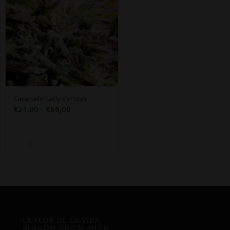
Caramelo Early Version
Rango
€
21,00
-
€
66,00
de
precios:
desde
Seleccionar opciones
€21,00
hasta
€66,00
LA FLOR DE LA VIDA
ALAGON GROW SHOP