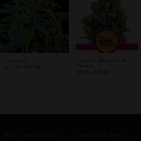
Liberty Haze
Candy Kush Express Fast
Version
Rango
€
11,00
-
€
87,00
Rango
€
9,00
-
€
65,00
de
de
precios:
precios:
desde
Seleccionar opciones
Seleccionar opciones
desde
€11,00
€9,00
hasta
hasta
€87,00
€65,00
PAGOS 100% SEGUROS
ENVÍOS EN 24/48H