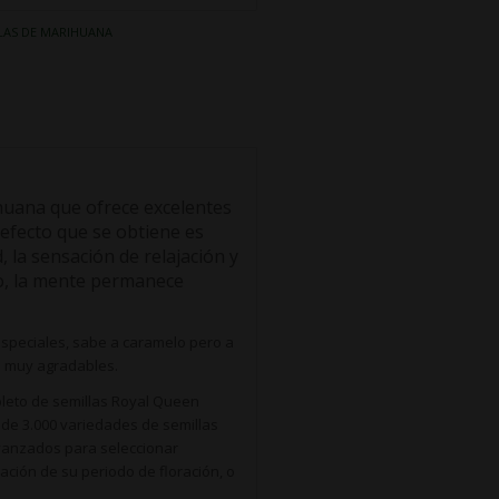
LAS DE MARIHUANA
uana que ofrece excelentes
 efecto que se obtiene es
, la sensación de relajación y
to, la mente permanece
speciales, sabe a caramelo pero a
n muy agradables.
leto de semillas Royal Queen
 de 3.000 variedades de semillas
 avanzados para seleccionar
ación de su periodo de floración, o