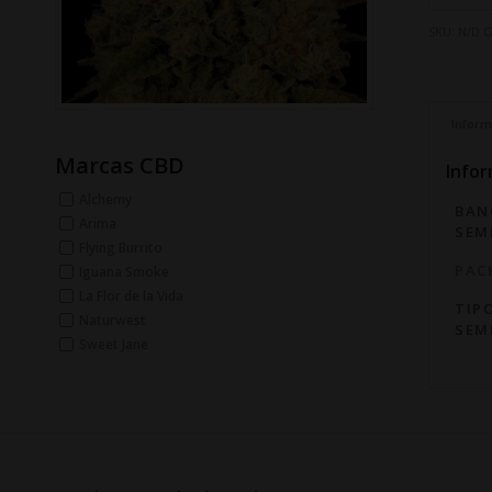
SKU:
N/D
C
Inform
Marcas CBD
Infor
Alchemy
BAN
Arima
SEM
Flying Burrito
PAC
Iguana Smoke
La Flor de la Vida
TIP
Naturwest
SEM
Sweet Jane