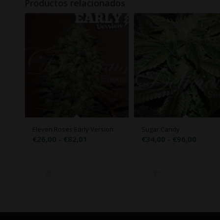
Productos relacionados
Eleven Roses Early Version
Sugar Candy
Rango
Rango
€
26,00
-
€
82,01
€
34,00
-
€
96,00
de
de
precios:
precio
desde
desde
Seleccionar opciones
Seleccionar opciones
€26,00
€34,0
hasta
hasta
€82,01
€96,0