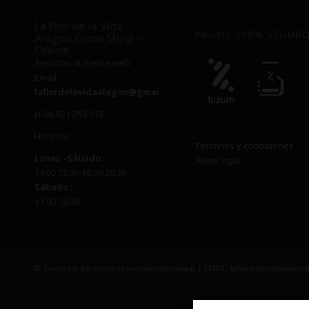
La Flor de la Vida
PAGOS 100% SEGUR
Alagon Grow Shop –
Online
Atención al cliente web
Email:
laflordelavidaalagon@gmail.com
(+34) 621 259 913
Horario:
Términos y condiciones
Lunes –
Sábado
:
Aviso legal
11:00 13:30 18:00 20:30
Sábado
:
11:00 13:30
© Todos los derechos reservados Beewapp | EMAIL: laflordelavidaalago