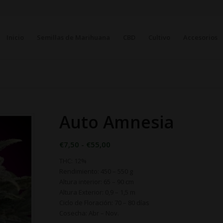
Inicio
Semillas de Marihuana
CBD
Cultivo
Accesorios
Auto Amnesia
Rango
€
7,50
-
€
55,00
de
THC: 12%
precios:
Rendimiento: 450 – 550 g
desde
Altura interior: 65 – 90 cm
€7,50
Altura Exterior: 0,9 – 1,5 m
Ciclo de Floración: 70 – 80 días
hasta
Cosecha: Abr – Nov.
€55,00