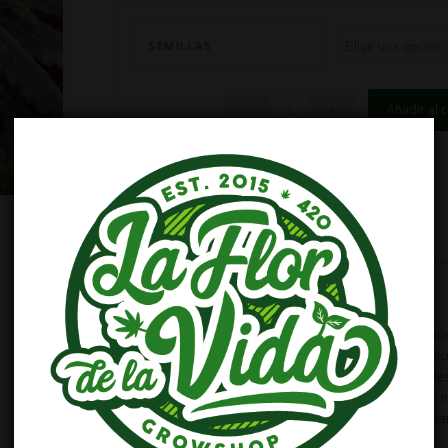
SEMILLAS
Añadir al c
SKU:
AS004
Categoría:
Advanced Seeds
Descripción
Información adicional
Valoracio
Descripción
Planta con dominancia Sativa. Resultado de la unió
Autoflowering. Planta fuerte de estatura media, fácil
floración, con grandes cogollos resinosos. Buen desa
incluso en climas complejos. Se caracteriza por su
a especias, limón, etc. Efecto cerebral potente de 
de calma.