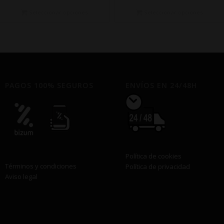
precios:
precios:
desde
desde
Seleccionar opciones
Seleccionar opciones
€7,50
€7,50
hasta
hasta
€345,00
€350,00
PAGOS 100% SEGUROS
ENVÍOS EN 24/48H
Política de cookies
Términos y condiciones
Política de privacidad
Aviso legal