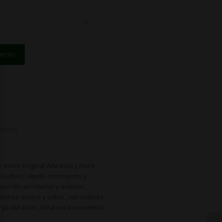
arrito
nes (0)
n entre Original Amnesia y Haze
 cultivo, rápido crecimiento y
rrollo en interior y exterior,
 intenso aroma y sabor, con matices
larga duración, ideal para momentos