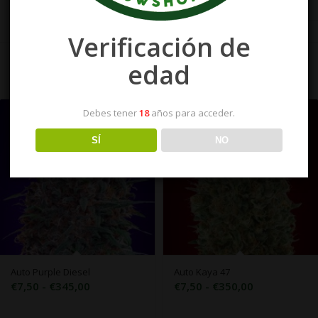
Verificación de
edad
Debes tener
18
años para acceder.
SÍ
NO
Auto Purple Diesel
Auto Kaya 47
Rango
Rango
€
7,50
-
€
345,00
€
7,50
-
€
350,00
de
de