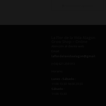
precios:
desde
Seleccionar opciones
€7,50
hasta
€59,00
La Flor de la Vida Alagon
Grow Shop – Online
Atención al cliente web
Email:
laflordelavidaalagon@gmail.com
(+34) 621 259 913
Horario:
Lunes –
Sábado
:
11:00 13:30 18:00 20:30
Sábado
:
11:00 13:30