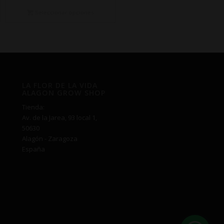
precios:
desde
Seleccionar opciones
€7,50
hasta
€345,00
LA FLOR DE LA VIDA
ALAGON GROW SHOP
Tienda:
Av. de la Jarea, 93 local 1,
50630
Alagón - Zaragoza
España