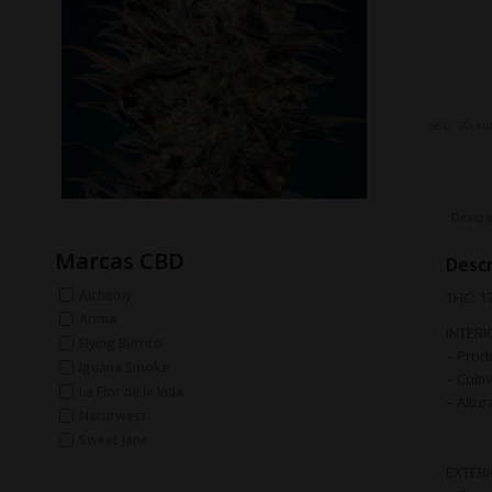
SKU:
00-au
Descri
Marcas CBD
Descr
Alchemy
THC: 1
Arima
INTERI
Flying Burrito
– Prod
Iguana Smoke
– Culti
La Flor de la Vida
– Altur
Naturwest
Sweet Jane
EXTERI