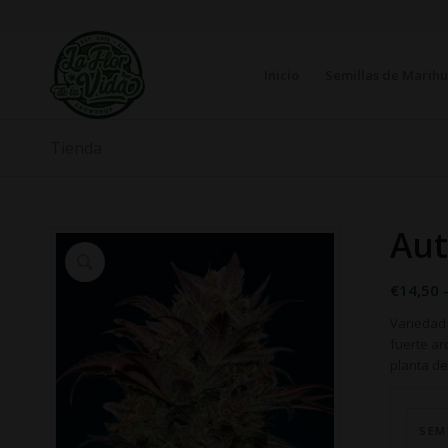
Inicio
Semillas de Marih
Tienda
Aut
€
14,50
Variedad 
fuerte ar
planta de
SEM