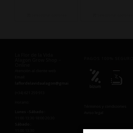
de
de
precios:
preci
desde
desd
Seleccionar opciones
Seleccionar opciones
€14,50
€14,
hasta
hast
€340,00
€340
La Flor de la Vida
PAGOS 100% SEGUR
Alagon Grow Shop –
Online
Atención al cliente web
Email:
laflordelavidaalagon@gmail.com
(+34) 621 259 913
Horario:
Términos y condiciones
Lunes –
Sábado
:
Aviso legal
11:00 13:30 18:00 20:30
Sábado
:
11:00 13:30