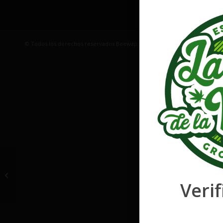
© Todos los derechos reservados Beewapp | EMAIL: laflordelavidaalago
Auto Cheese Berry
Verif