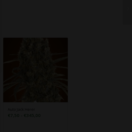
Auto Jack Herer
Rango
€
7,50
-
€
345,00
de
precios: