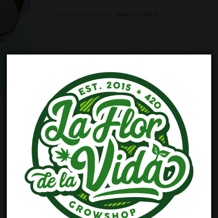
SKU:
AS027
Categoría:
Advanced Seeds
Información adicional
Valoraciones (0)
Información adicional
SEMILLAS
10, 25, 100