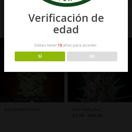
Verificación de
edad
Debes tener
18
años para acceder.
SÍ
NO
Auto Biodiesel Mass
Auto Heavy Bud
Rango
€
7,50
-
€
49,00
de
precios: