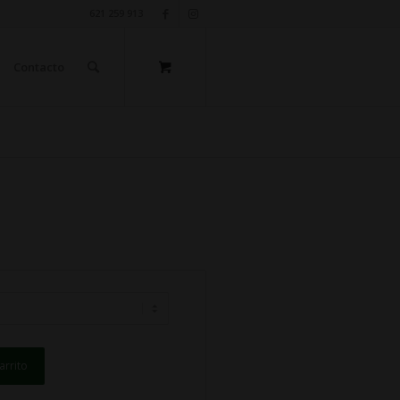
621 259 913
Contacto
arrito