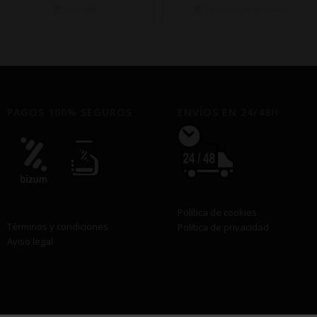
desde
Leer más
Seleccionar opciones
€7,50
hasta
€49,00
PAGOS 100% SEGUROS
ENVÍOS EN 24/48H
Política de cookies
Términos y condiciones
Política de privacidad
Aviso legal