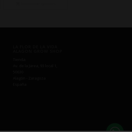
desde
Seleccionar opciones
€7,50
hasta
€345,00
LA FLOR DE LA VIDA
ALAGON GROW SHOP
Tienda:
Av. de la Jarea, 93 local 1,
50630
Alagón - Zaragoza
España