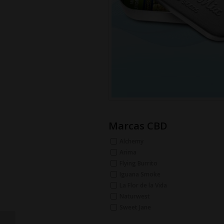
Marcas CBD
Alchemy
Arima
Flying Burrito
Iguana Smoke
La Flor de la Vida
Naturwest
Sweet Jane