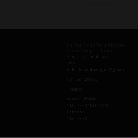
Leer más
La Flor de la Vida Alagon
Grow Shop – Online
Atención al cliente web
Email:
laflordelavidaalagon@gmail.com
(+34) 621 259 913
Horario:
Lunes –
Sábado
:
11:00 13:30 18:00 20:30
Sábado
:
11:00 13:30