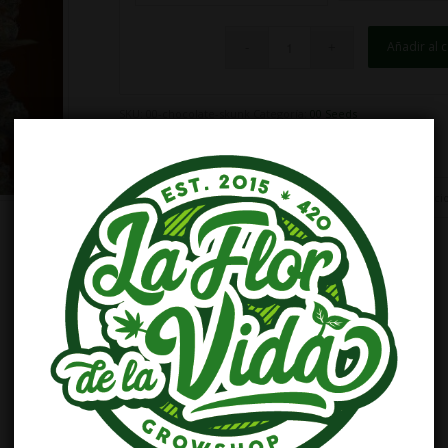
Añadir al c
SKU:
00-chocolate-skunk
Categoría:
00 Seeds
Descripción
Información adicional
Valoracio
Descripción
THC: 20%
INTERIOR:
– Producción: 450 – 550 gr/m2
– Periodo de floración: 45 – 55 días.
– Altura: 70 – 100 cm.
EXTERIOR:
– Cosecha: Finales de Septiembre.
– Altura: 180 – 250 cm.