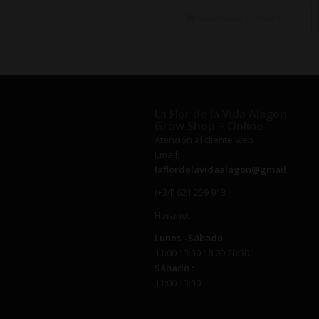
precios:
desde
Seleccionar opciones
€14,50
hasta
€340,00
La Flor de la Vida Alagon
Grow Shop – Online
Atención al cliente web
Email:
laflordelavidaalagon@gmail.com
(+34) 621 259 913
Horario:
Lunes –
Sábado
:
11:00 13:30 18:00 20:30
Sábado
:
11:00 13:30