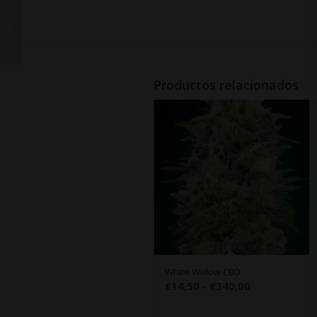
Chocolate Kush
Productos relacionados
White Widow CBD
Rango
€
14,50
-
€
340,00
de