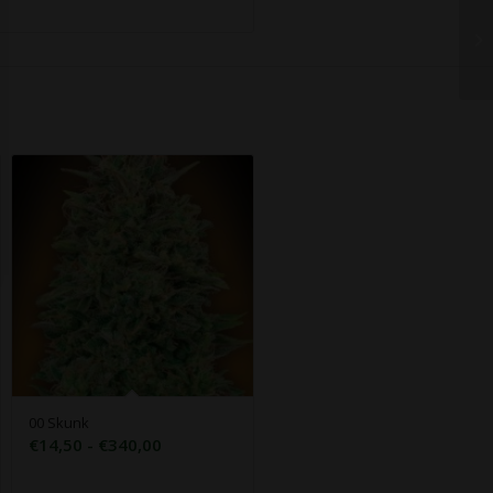
00 Skunk
Rango
€
14,50
-
€
340,00
de