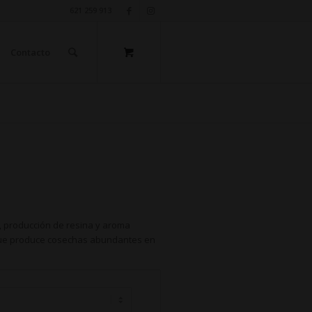
621 259 913
Contacto
o, producción de resina y aroma
 que produce cosechas abundantes en