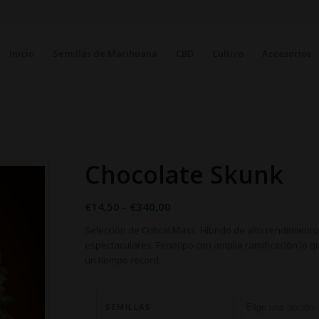
Inicio
Semillas de Marihuana
CBD
Cultivo
Accesorios
Chocolate Skunk
Rango
€
14,50
-
€
340,00
de
Selección de Critical Mass. Híbrido de alto rendimient
precios:
espectaculares. Fenotipo con amplia ramificación lo
desde
un tiempo record.
€14,50
hasta
€340,00
SEMILLAS