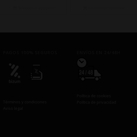
precios:
desde
Seleccionar opciones
Seleccionar opciones
€14,50
hasta
€340,00
PAGOS 100% SEGUROS
ENVÍOS EN 24/48H
Política de cookies
Términos y condiciones
Política de privacidad
Aviso legal