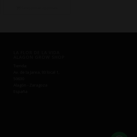
precios:
desde
Seleccionar opciones
€14,50
hasta
€340,00
LA FLOR DE LA VIDA
ALAGON GROW SHOP
Tienda:
Av. de la Jarea, 93 local 1,
50630
Alagón - Zaragoza
España