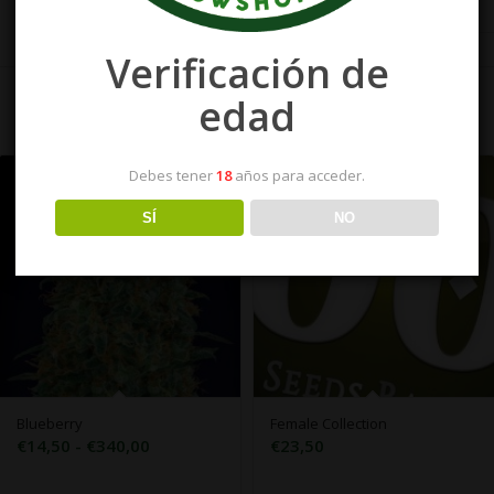
Verificación de
edad
Debes tener
18
años para acceder.
SÍ
NO
Blueberry
Female Collection
Rango
€
14,50
-
€
340,00
€
23,50
de