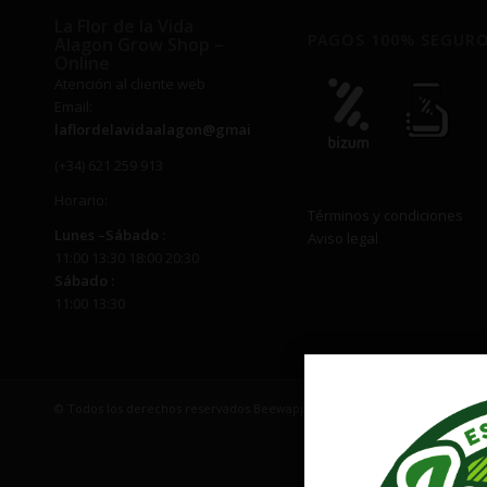
La Flor de la Vida
PAGOS 100% SEGUR
Alagon Grow Shop –
Online
Atención al cliente web
Email:
laflordelavidaalagon@gmail.com
(+34) 621 259 913
Horario:
Términos y condiciones
Lunes –
Sábado
:
Aviso legal
11:00 13:30 18:00 20:30
Sábado
:
11:00 13:30
© Todos los derechos reservados Beewapp | EMAIL: laflordelavidaalago