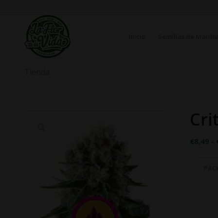
Inicio
Semillas de Marih
Tienda
Cri
€
8,49
-
PAC