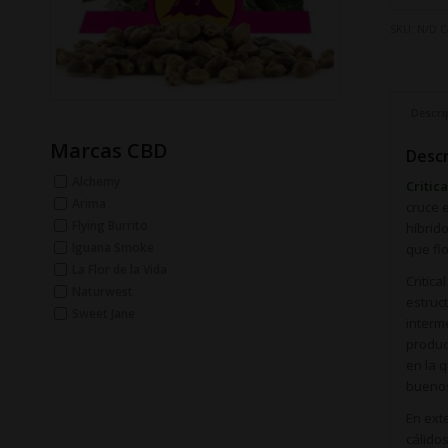
SKU:
N/D
C
Descri
Marcas CBD
Descr
Alchemy
Critic
Arima
cruce 
Flying Burrito
híbrid
Iguana Smoke
que fl
La Flor de la Vida
Critic
Naturwest
estruc
Sweet Jane
interm
produc
en la 
buenos
En ext
cálido