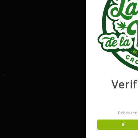
Lemon Shining Silver
Haze
Verif
Debes ten
SÍ