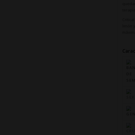
quedar
terapi
Critic
limón 
máxima
Carac