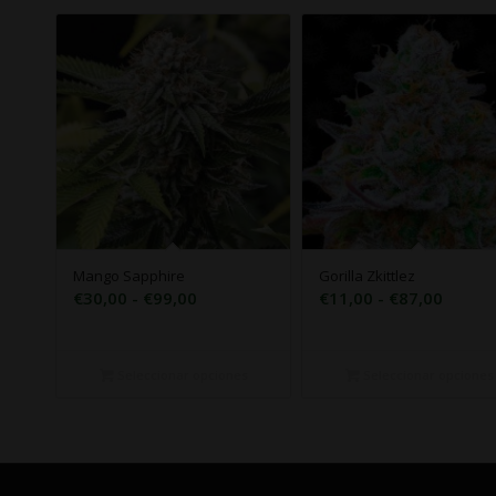
Mango Sapphire
Gorilla Zkittlez
Rango
Rango
€
30,00
-
€
99,00
€
11,00
-
€
87,00
de
de
precios:
precio
desde
desde
Seleccionar opciones
Seleccionar opciones
€30,00
€11,0
hasta
hasta
€99,00
€87,0