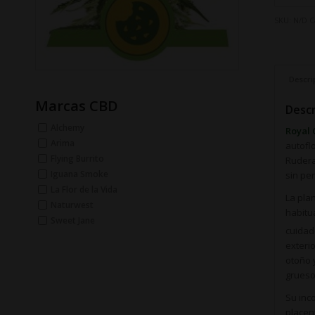
SKU:
N/D
C
Descri
Marcas CBD
Descr
Alchemy
Royal 
Arima
autofl
Flying Burrito
Rudera
Iguana Smoke
sin pe
La Flor de la Vida
La pla
Naturwest
habitu
Sweet Jane
cuidad
exteri
otoño 
grueso
Su inc
placen