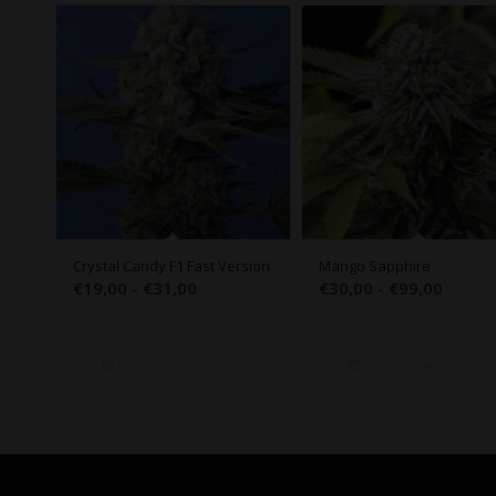
Crystal Candy F1 Fast Version
Mango Sapphire
Rango
Rango
€
19,00
-
€
31,00
€
30,00
-
€
99,00
de
de
precios:
precio
desde
desde
Seleccionar opciones
Seleccionar opciones
€19,00
€30,0
hasta
hasta
€31,00
€99,0