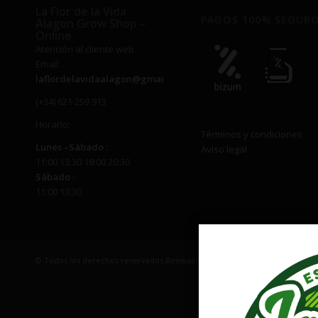
La Flor de la Vida
PAGOS 100% SEGUR
Alagon Grow Shop –
Online
Atención al cliente web
Email:
laflordelavidaalagon@gmail.com
(+34) 621 259 913
Horario:
Términos y condiciones
Lunes –
Sábado
:
Aviso legal
11:00 13:30 18:00 20:30
Sábado
:
11:00 13:30
© Todos los derechos reservados Beewapp | EMAIL: laflordelavidaalago