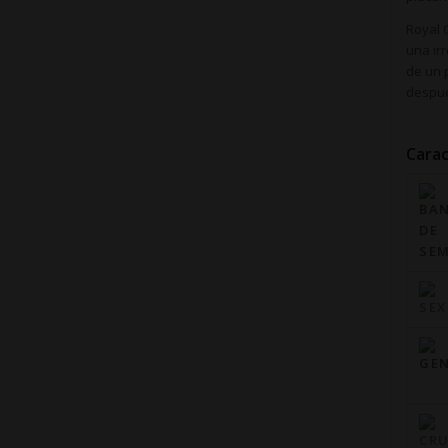
Royal 
una irr
de un 
despué
Carac