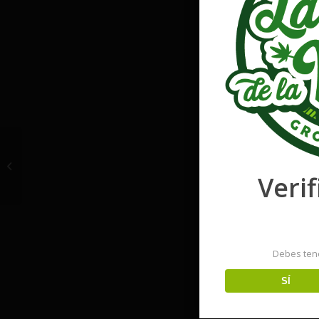
Green Gelato Auto
Verif
Debes ten
SÍ