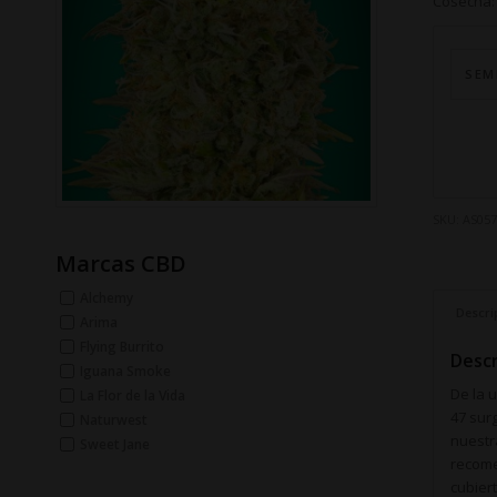
Cosecha: 
SEM
SKU:
AS05
Marcas CBD
Alchemy
Descri
Arima
Flying Burrito
Descr
Iguana Smoke
De la 
La Flor de la Vida
47 sur
Naturwest
nuestra
Sweet Jane
recome
cubier