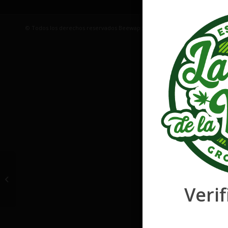
© Todos los derechos reservados Beewapp | EMAIL: laflordelavidaalago
Shark Widow CBD
Verif