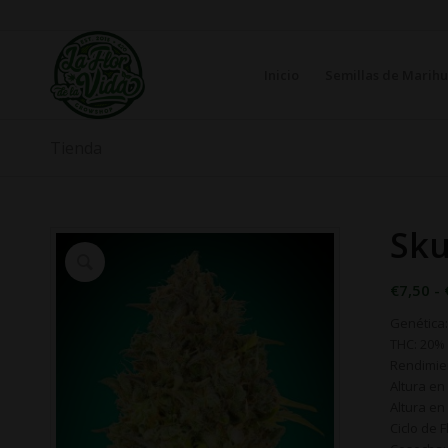
Inicio
Semillas de Marih
Tienda
Sku
€
7,50
-
Genética:
THC: 20%
Rendimien
Altura en 
Altura en 
Ciclo de F