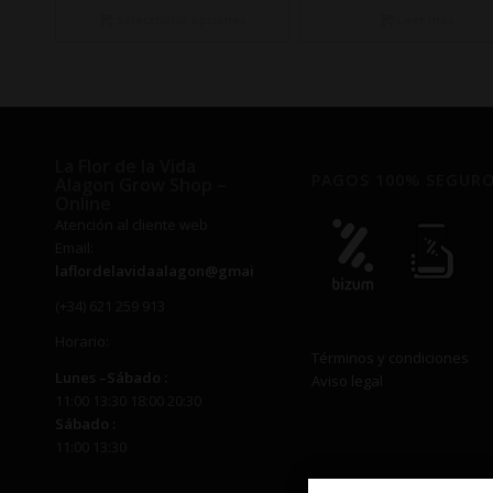
desde
Seleccionar opciones
Leer más
€7,50
hasta
€350,00
La Flor de la Vida
PAGOS 100% SEGUR
Alagon Grow Shop –
Online
Atención al cliente web
Email:
laflordelavidaalagon@gmail.com
(+34) 621 259 913
Horario:
Términos y condiciones
Lunes –
Sábado
:
Aviso legal
11:00 13:30 18:00 20:30
Sábado
:
11:00 13:30