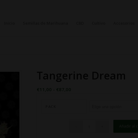
Inicio
Semillas de Marihuana
CBD
Cultivo
Accesorios
Tangerine Dream
Rango
€
11,00
-
€
87,00
de
precios:
PACK
desde
€11,00
hasta
Añadir al c
€87,00