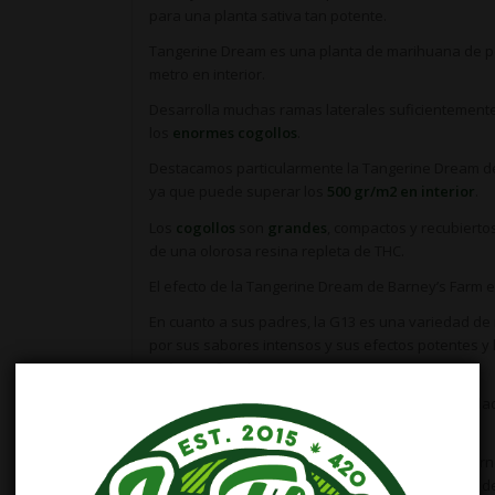
para una planta sativa tan potente.
Tangerine Dream es una planta de marihuana de p
metro en interior.
Desarrolla muchas ramas laterales suficientemente
los
enormes cogollos
.
Destacamos particularmente la Tangerine Dream de
ya que puede superar los
500 gr/m2 en interior
.
Los
cogollos
son
grandes
, compactos y recubierto
de una olorosa resina repleta de THC.
El efecto de la Tangerine Dream de Barney’s Farm 
En cuanto a sus padres, la G13 es una variedad d
por sus sabores intensos y sus efectos potentes y l
exótica refinada.
Tangerine Dream de Barney’s Farm es una varied
de floración corta pese a ser sativa.
Los porcentajes de THC y CBD anunciados por Barn
pocas variedades del mercado pueden presumir de