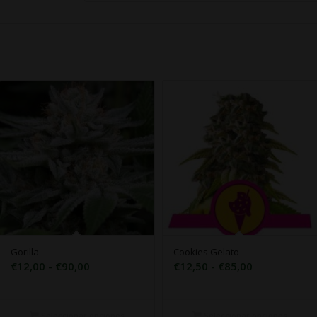
Gorilla
Cookies Gelato
Rango
Rango
€
12,00
-
€
90,00
€
12,50
-
€
85,00
de
de
precios:
precios:
desde
desde
Seleccionar opciones
Seleccionar opciones