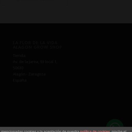
€76,00
hasta
€250,00
LA FLOR DE LA VIDA
ALAGON GROW SHOP
Tienda:
Av. de la Jarea, 93 local 1,
50630
Alagón - Zaragoza
España
as mencionadas cookies y la aceptación de nuestra
política de cookies
, pinche el