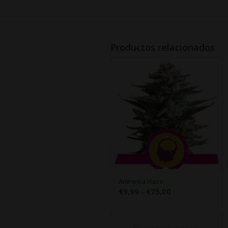
Productos relacionados
Amnesia Haze
Rango
€
9,99
-
€
75,00
de
precios:
desde
Seleccionar opciones