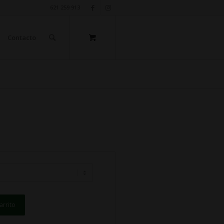
621 259 913
Contacto
arrito