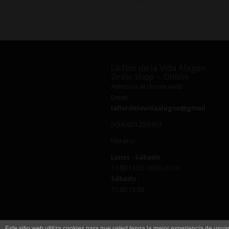
€9,99
hasta
€75,00
La Flor de la Vida Alagon
Grow Shop – Online
Atención al cliente web
Email:
laflordelavidaalagon@gmail.com
(+34) 621 259 913
Horario:
Lunes –
Sábado
:
11:00 13:30 18:00 20:30
Sábado
:
11:00 13:30
Este sitio web utiliza cookies para que usted tenga la mejor experiencia de us