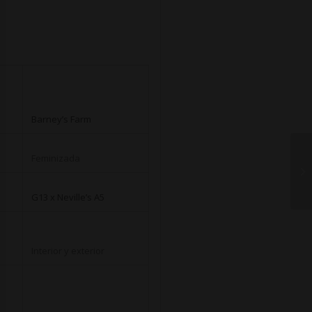
Barney’s Farm
Feminizada
G13
x
Neville’s A5
Interior y exterior