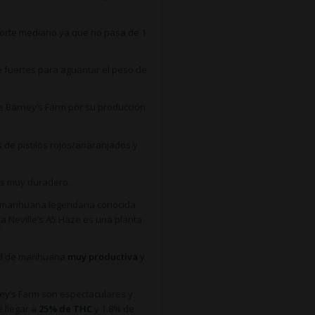
orte mediano ya que no pasa de 1
 fuertes para aguantar el peso de
 Barney’s Farm por su producción
s de pistilos rojos/anaranjados y
es muy duradero.
e marihuana legendaria conocida
a Neville’s A5 Haze es una planta
ad de marihuana
muy productiva
y
ey’s Farm son espectaculares y
 llegar a
25% de THC
y 1.8% de