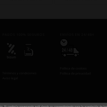
€12,00
€12,50
hasta
hasta
€90,00
€85,00
PAGOS 100% SEGUROS
ENVÍOS EN 24/48H
Política de cookies
Términos y condiciones
Política de privacidad
Aviso legal
uario. Si continúa navegando está dando su consentimiento para la aceptación de l