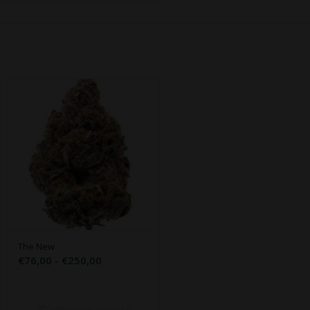
The New
Rango
€
76,00
-
€
250,00
de
precios:
desde
Seleccionar opciones