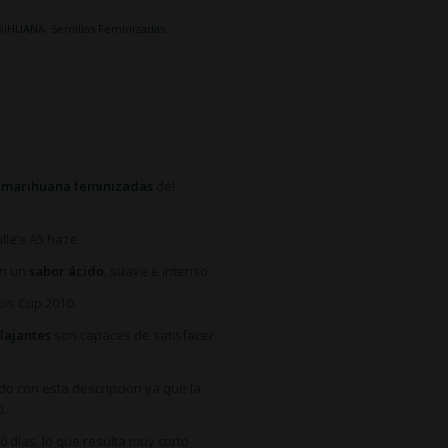
ARIHUANA
,
Semillas Feminizadas
e marihuana feminizadas
del
le’s A5 haze.
on un
sabor ácido
, suave e intenso.
is Cup 2010.
elajantes
son capaces de satisfacer
do con esta descripción ya que la
.
 días, lo que resulta muy corto