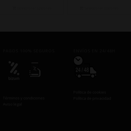
precios:
precios:
desde
desde
Seleccionar opciones
Seleccionar opciones
€14,50
€14,50
hasta
hasta
€340,00
€340,00
PAGOS 100% SEGUROS
ENVÍOS EN 24/48H
Política de cookies
Términos y condiciones
Política de privacidad
Aviso legal