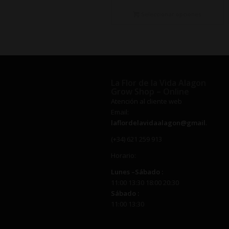
precios:
desde
Seleccionar opciones
€14,50
hasta
€340,00
La Flor de la Vida Alagon
Grow Shop – Online
Atención al cliente web
Email:
laflordelavidaalagon@gmail.com
(+34) 621 259 913
Horario:
Lunes –
Sábado
:
11:00 13:30 18:00 20:30
Sábado
:
11:00 13:30