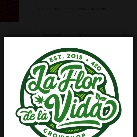
SKU:
00-harlequin-cbd
Categoría:
00 Seeds
Descripción
Información adicional
Valoracio
Descripción
CBD: 18% a 22%
THC: 0,5%
INTERIOR:
– Producción: 500 – 550 gr/m2
– Floración: 55 – 60 días.
– Altura: 70 – 90 cm.
EXTERIOR:
– Cosecha: 1 – 10 de Octubre.
– Altura: 150 – 180 cm.