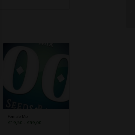
Female Mix
Rango
€
19,50
-
€
59,00
de