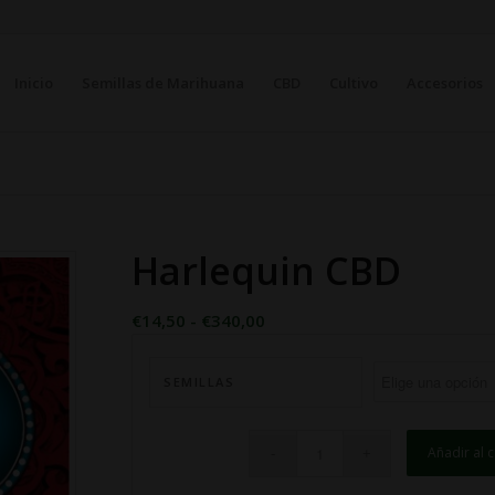
Inicio
Semillas de Marihuana
CBD
Cultivo
Accesorios
Harlequin CBD
Rango
€
14,50
-
€
340,00
de
precios:
SEMILLAS
desde
€14,50
hasta
Añadir al c
€340,00