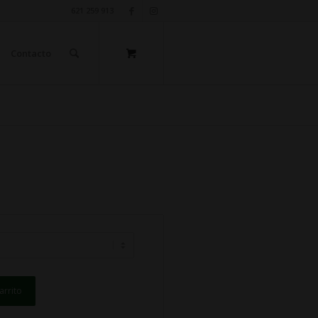
621 259 913
Contacto
arrito