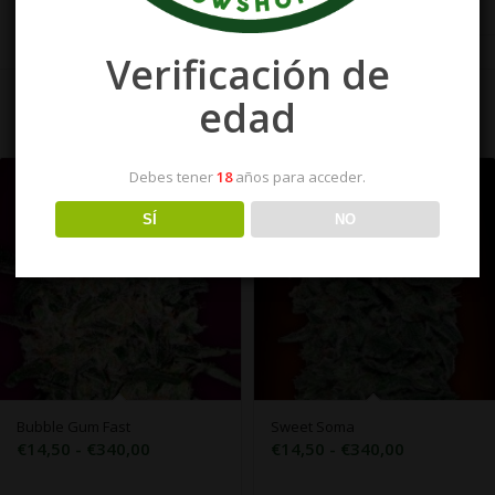
Verificación de
edad
Debes tener
18
años para acceder.
SÍ
NO
Bubble Gum Fast
Sweet Soma
Rango
Rango
€
14,50
-
€
340,00
€
14,50
-
€
340,00
de
de