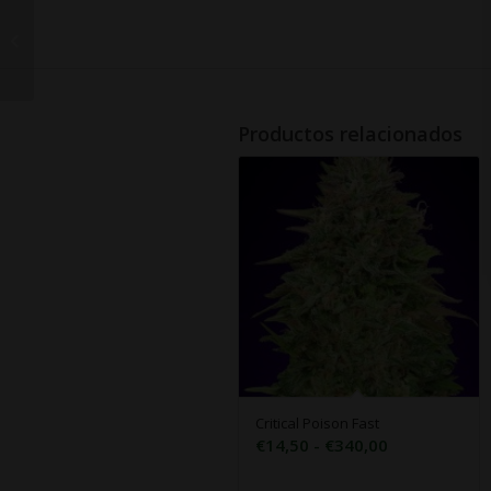
Bubble Gum CBD
Productos relacionados
Critical Poison Fast
Rango
€
14,50
-
€
340,00
de