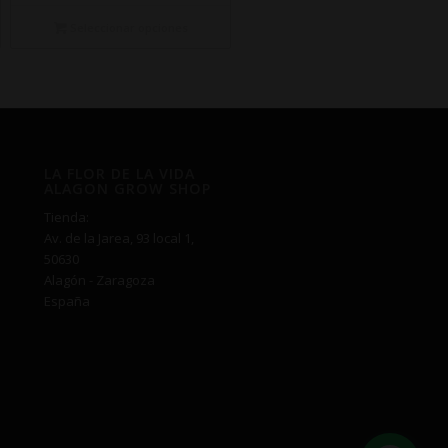
precios:
desde
Seleccionar opciones
€19,50
hasta
€59,00
LA FLOR DE LA VIDA
ALAGON GROW SHOP
Tienda:
Av. de la Jarea, 93 local 1,
50630
Alagón - Zaragoza
España